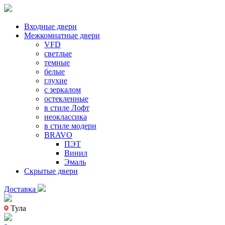
Входные двери
Межкомнатные двери
VFD
светлые
темные
белые
глухие
с зеркалом
остекленные
в стиле Лофт
неоклассика
в стиле модерн
BRAVO
ПЭТ
Винил
Эмаль
Скрытые двери
Доставка
Тула