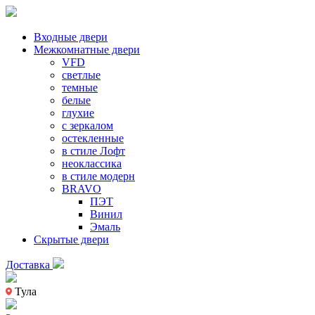
Входные двери
Межкомнатные двери
VFD
светлые
темные
белые
глухие
с зеркалом
остекленные
в стиле Лофт
неоклассика
в стиле модерн
BRAVO
ПЭТ
Винил
Эмаль
Скрытые двери
Доставка
Тула