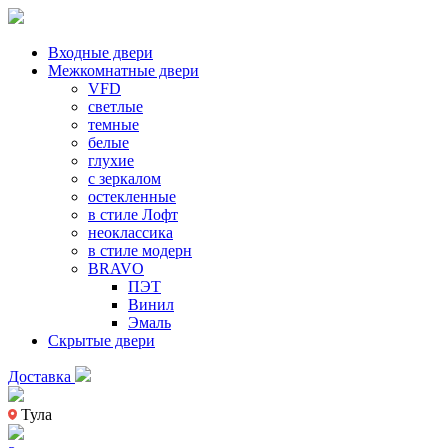
Входные двери
Межкомнатные двери
VFD
светлые
темные
белые
глухие
с зеркалом
остекленные
в стиле Лофт
неоклассика
в стиле модерн
BRAVO
ПЭТ
Винил
Эмаль
Скрытые двери
Доставка
Тула