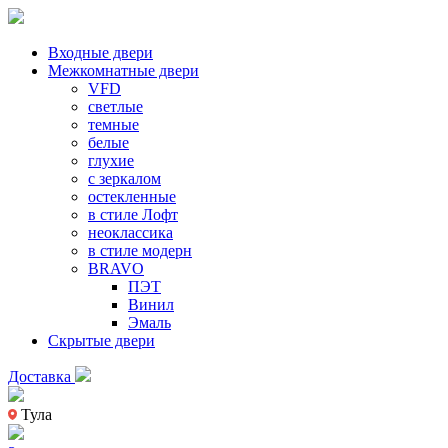
Входные двери
Межкомнатные двери
VFD
светлые
темные
белые
глухие
с зеркалом
остекленные
в стиле Лофт
неоклассика
в стиле модерн
BRAVO
ПЭТ
Винил
Эмаль
Скрытые двери
Доставка
Тула