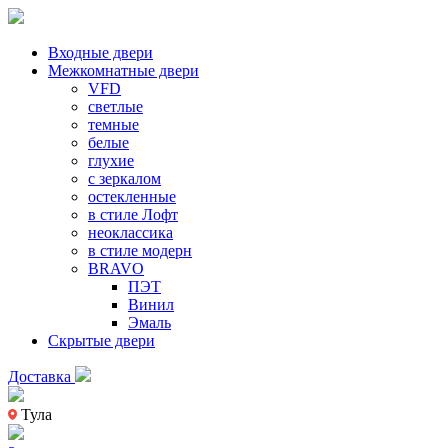
Входные двери
Межкомнатные двери
VFD
светлые
темные
белые
глухие
с зеркалом
остекленные
в стиле Лофт
неоклассика
в стиле модерн
BRAVO
ПЭТ
Винил
Эмаль
Скрытые двери
Доставка
Тула