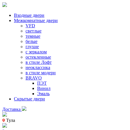
Входные двери
Межкомнатные двери
VFD
светлые
темные
белые
глухие
с зеркалом
остекленные
в стиле Лофт
неоклассика
в стиле модерн
BRAVO
ПЭТ
Винил
Эмаль
Скрытые двери
Доставка
Тула