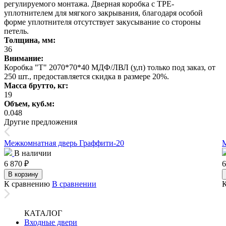
регулируемого монтажа. Дверная коробка с TPE-
уплотнителем для мягкого закрывания, благодаря особой
форме уплотнителя отсутствует закусывание со стороны
петель.
Толщина, мм:
36
Внимание:
Коробка "Т" 2070*70*40 МДФ/ЛВЛ (у,п) только под заказ, от
250 шт., предоставляется скидка в размере 20%.
Масса брутто, кг:
19
Объем, куб.м:
0.048
Другие предложения
Межкомнатная дверь Граффити-20
М
В наличии
6 870
₽
6
В корзину
К сравнению
В сравнении
КАТАЛОГ
Входные двери