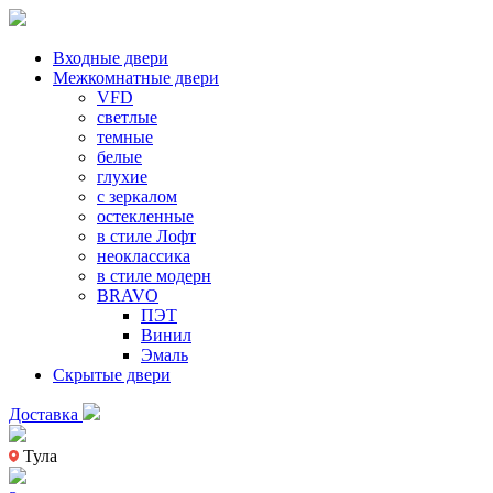
Входные двери
Межкомнатные двери
VFD
светлые
темные
белые
глухие
с зеркалом
остекленные
в стиле Лофт
неоклассика
в стиле модерн
BRAVO
ПЭТ
Винил
Эмаль
Скрытые двери
Доставка
Тула