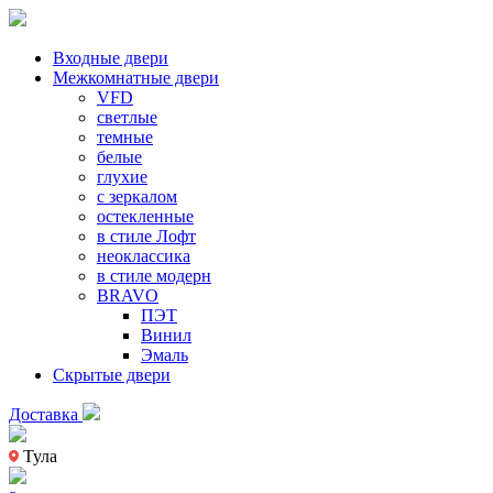
Входные двери
Межкомнатные двери
VFD
светлые
темные
белые
глухие
с зеркалом
остекленные
в стиле Лофт
неоклассика
в стиле модерн
BRAVO
ПЭТ
Винил
Эмаль
Скрытые двери
Доставка
Тула