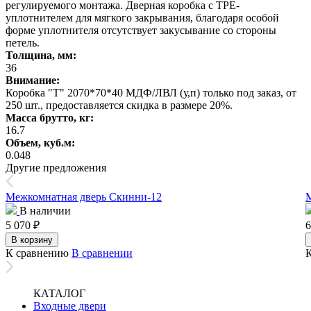
регулируемого монтажа. Дверная коробка с TPE-
уплотнителем для мягкого закрывания, благодаря особой
форме уплотнителя отсутствует закусывание со стороны
петель.
Толщина, мм:
36
Внимание:
Коробка "Т" 2070*70*40 МДФ/ЛВЛ (у,п) только под заказ, от
250 шт., предоставляется скидка в размере 20%.
Масса брутто, кг:
16.7
Объем, куб.м:
0.048
Другие предложения
Межкомнатная дверь Скинни-12
М
В наличии
5 070
₽
6
В корзину
К сравнению
В сравнении
КАТАЛОГ
Входные двери