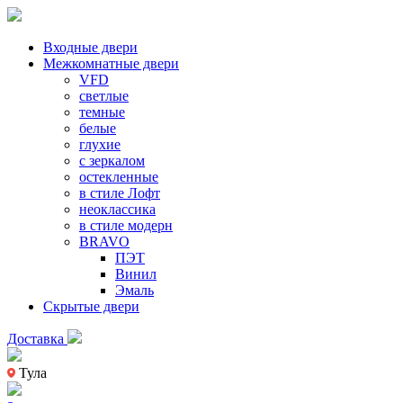
Входные двери
Межкомнатные двери
VFD
светлые
темные
белые
глухие
с зеркалом
остекленные
в стиле Лофт
неоклассика
в стиле модерн
BRAVO
ПЭТ
Винил
Эмаль
Скрытые двери
Доставка
Тула