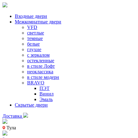
Входные двери
Межкомнатные двери
VFD
светлые
темные
белые
глухие
с зеркалом
остекленные
в стиле Лофт
неоклассика
в стиле модерн
BRAVO
ПЭТ
Винил
Эмаль
Скрытые двери
Доставка
Тула