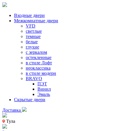
Входные двери
Межкомнатные двери
VFD
светлые
темные
белые
глухие
с зеркалом
остекленные
в стиле Лофт
неоклассика
в стиле модерн
BRAVO
ПЭТ
Винил
Эмаль
Скрытые двери
Доставка
Тула