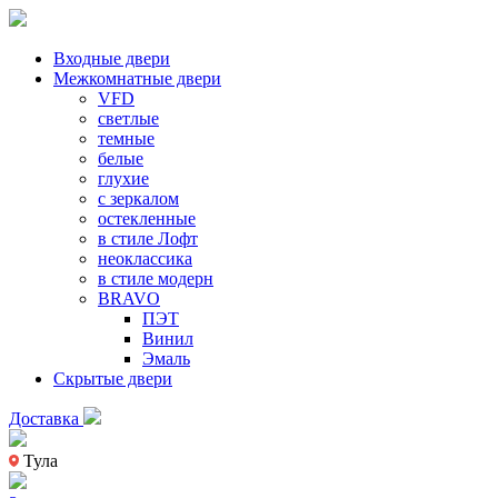
Входные двери
Межкомнатные двери
VFD
светлые
темные
белые
глухие
с зеркалом
остекленные
в стиле Лофт
неоклассика
в стиле модерн
BRAVO
ПЭТ
Винил
Эмаль
Скрытые двери
Доставка
Тула