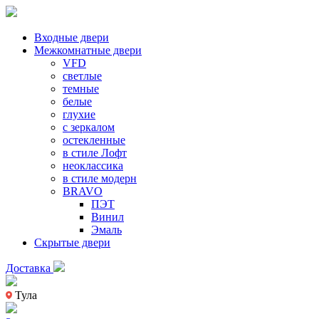
Входные двери
Межкомнатные двери
VFD
светлые
темные
белые
глухие
с зеркалом
остекленные
в стиле Лофт
неоклассика
в стиле модерн
BRAVO
ПЭТ
Винил
Эмаль
Скрытые двери
Доставка
Тула