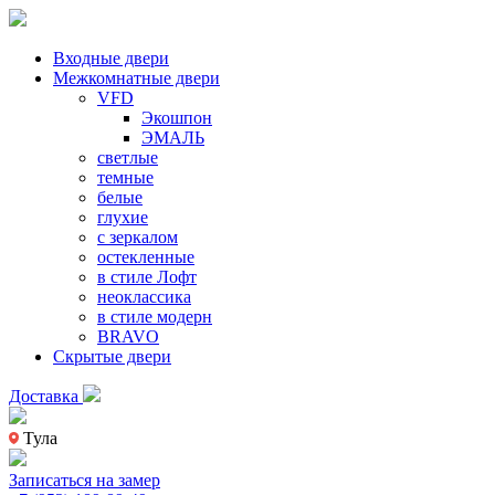
Входные двери
Межкомнатные двери
VFD
Экошпон
ЭМАЛЬ
светлые
темные
белые
глухие
с зеркалом
остекленные
в стиле Лофт
неоклассика
в стиле модерн
BRAVO
Скрытые двери
Доставка
Тула
Записаться на замер