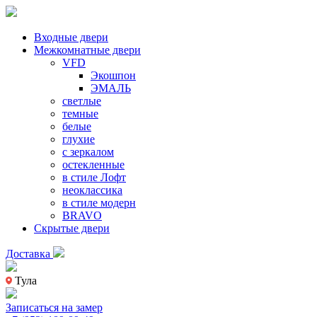
Входные двери
Межкомнатные двери
VFD
Экошпон
ЭМАЛЬ
светлые
темные
белые
глухие
с зеркалом
остекленные
в стиле Лофт
неоклассика
в стиле модерн
BRAVO
Скрытые двери
Доставка
Тула
Записаться на замер