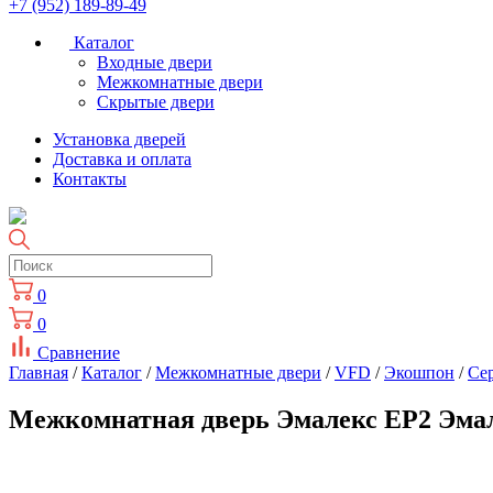
+7 (952) 189-89-49
Каталог
Входные двери
Межкомнатные двери
Скрытые двери
Установка дверей
Доставка и оплата
Контакты
0
0
Сравнение
Главная
/
Каталог
/
Межкомнатные двери
/
VFD
/
Экошпон
/
Cе
Межкомнатная дверь Эмалекс ЕР2 Эма