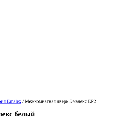
рия Emalex
/ Межкомнатная дверь Эмалекс ЕР2
лекс белый