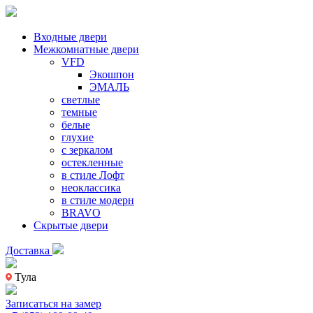
Входные двери
Межкомнатные двери
VFD
Экошпон
ЭМАЛЬ
светлые
темные
белые
глухие
с зеркалом
остекленные
в стиле Лофт
неоклассика
в стиле модерн
BRAVO
Скрытые двери
Доставка
Тула
Записаться на замер