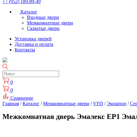
+7 (952) 189-89-49
Каталог
Входные двери
Межкомнатные двери
Скрытые двери
Установка дверей
Доставка и оплата
Контакты
0
0
Сравнение
Главная
/
Каталог
/
Межкомнатные двери
/
VFD
/
Экошпон
/
Cе
Межкомнатная дверь Эмалекс ЕР1 Эмал