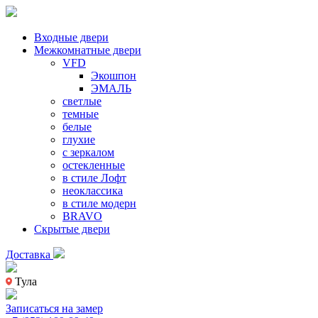
Входные двери
Межкомнатные двери
VFD
Экошпон
ЭМАЛЬ
светлые
темные
белые
глухие
с зеркалом
остекленные
в стиле Лофт
неоклассика
в стиле модерн
BRAVO
Скрытые двери
Доставка
Тула
Записаться на замер