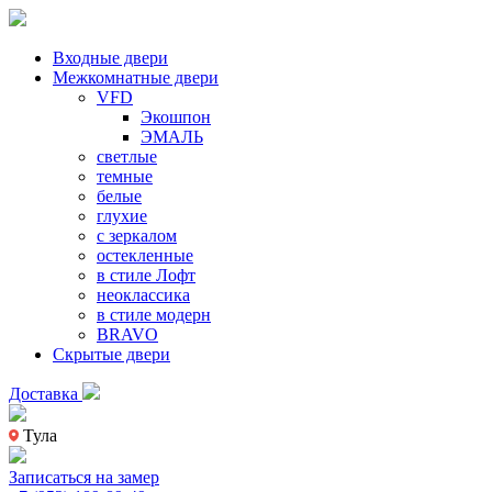
Входные двери
Межкомнатные двери
VFD
Экошпон
ЭМАЛЬ
светлые
темные
белые
глухие
с зеркалом
остекленные
в стиле Лофт
неоклассика
в стиле модерн
BRAVO
Скрытые двери
Доставка
Тула
Записаться на замер