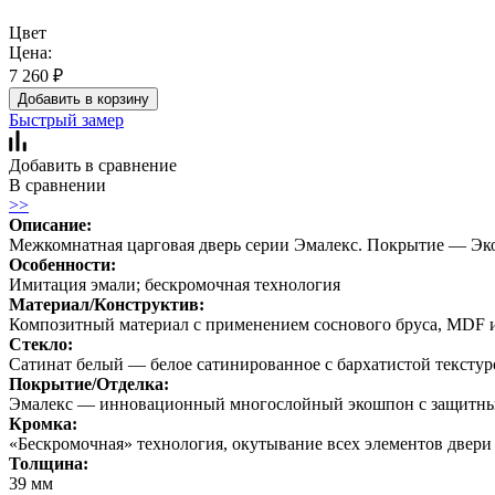
Цвет
Цена:
7 260
₽
Добавить в корзину
Быстрый замер
Добавить в сравнение
В сравнении
>>
Описание:
Межкомнатная царговая дверь серии Эмалекс. Покрытие — Э
Особенности:
Имитация эмали; бескромочная технология
Материал/Конструктив:
Композитный материал с применением соснового бруса, MDF 
Стекло:
Сатинат белый — белое сатинированное с бархатистой текстуро
Покрытие/Отделка:
Эмалекс — инновационный многослойный экошпон с защитным 
Кромка:
«Бескромочная» технология, окутывание всех элементов двери
Толщина:
39 мм