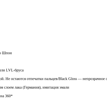
ко Шпон
или LVL-бруса
й. Не остаются отпечатки пальцев/Black Gloss — непрозрачное 
слоем лака (Германия), имитация эмали
 на 360*