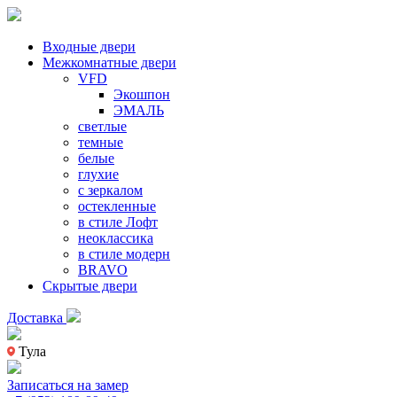
Входные двери
Межкомнатные двери
VFD
Экошпон
ЭМАЛЬ
светлые
темные
белые
глухие
с зеркалом
остекленные
в стиле Лофт
неоклассика
в стиле модерн
BRAVO
Скрытые двери
Доставка
Тула
Записаться на замер