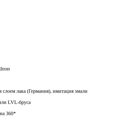
 Шпон
слоем лака (Германия), имитация эмали
или LVL-бруса
на 360*