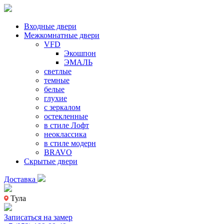
Входные двери
Межкомнатные двери
VFD
Экошпон
ЭМАЛЬ
светлые
темные
белые
глухие
с зеркалом
остекленные
в стиле Лофт
неоклассика
в стиле модерн
BRAVO
Скрытые двери
Доставка
Тула
Записаться на замер