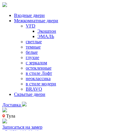
Входные двери
Межкомнатные двери
VFD
Экошпон
ЭМАЛЬ
светлые
темные
белые
глухие
с зеркалом
остекленные
в стиле Лофт
неоклассика
в стиле модерн
BRAVO
Скрытые двери
Доставка
Тула
Записаться на замер