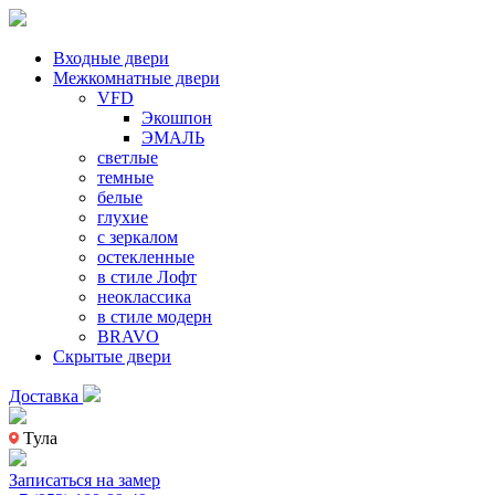
Входные двери
Межкомнатные двери
VFD
Экошпон
ЭМАЛЬ
светлые
темные
белые
глухие
с зеркалом
остекленные
в стиле Лофт
неоклассика
в стиле модерн
BRAVO
Скрытые двери
Доставка
Тула
Записаться на замер