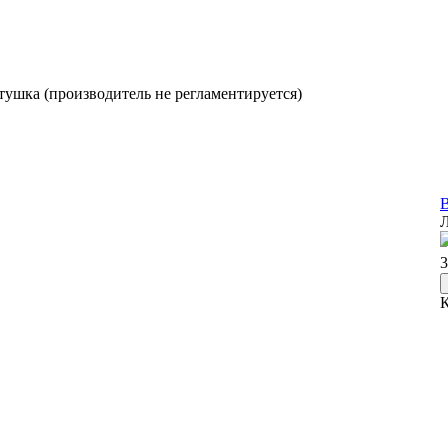
ртушка (производитель не регламентируется)
В
Л
3