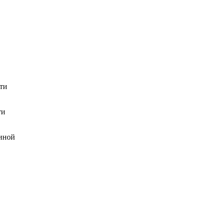
ти
ти
тиной