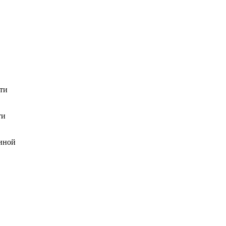
ти
ти
тиной