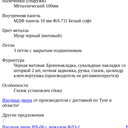
Наличники (снаружи)
Металлический 100мм
Внутренняя панель
МДФ панель 10 мм ФЛ-711 Белый софт
Цвет металла
Муар черный (матовый)
Петли
3 петли с закрытым подшипником
Фурнитура
Черная матовая: Броненакладка, сувальдные накладки со
шторкой 2 шт, ночная задвижка, ручка, глазок, цилиндр
ключ-вертушка (производитель не регламентируется)
Особенности
Глазок установлен сбоку
Входные двери
от производителя с доставкой по Туле и
области!
Другие предложения
Входная дверь BN-06 с зеркалом ФЛЗ-1
В