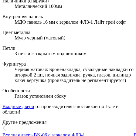
Наличники (снаружи)
Металлический 100мм
Внутренняя панель
МДФ панель 16 мм с зеркалом ФЛЗ-1 Лайт грей софт
Цвет металла
Муар черный (матовый)
Петли
3 петли с закрытым подшипником
Фурнитура
Черная матовая: Броненакладка, сувальдные накладки со
шторкой 2 шт, ночная задвижка, ручка, глазок, цилиндр
ключ-вертушка (производитель не регламентируется)
Особенности
Глазок установлен сбоку
Входные двери
от производителя с доставкой по Туле и
области!
Другие предложения
Входная дверь BN-06 с зеркалом ФЛЗ-1
В