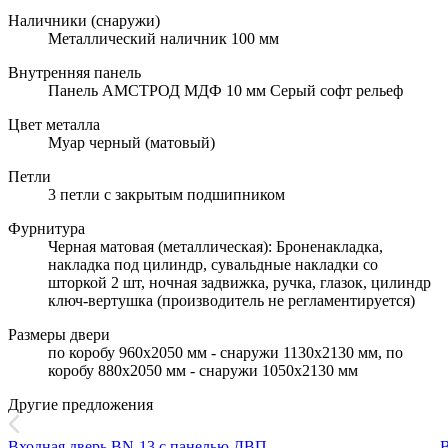
Наличники (снаружи)
Металлический наличник 100 мм
Внутренняя панель
Панель АМСТРОД МДФ 10 мм Серый софт рельеф
Цвет металла
Муар черный (матовый)
Петли
3 петли с закрытым подшипником
Фурнитура
Черная матовая (металлическая): Броненакладка,
накладка под цилиндр, сувальдные накладки со
шторкой 2 шт, ночная задвижка, ручка, глазок, цилиндр
ключ-вертушка (производитель не регламентируется)
Размеры двери
по коробу 960х2050 мм - снаружи 1130х2130 мм, по
коробу 880х2050 мм - снаружи 1050х2130 мм
Другие предложения
Входная дверь BN-13 с панелью ДВП
В