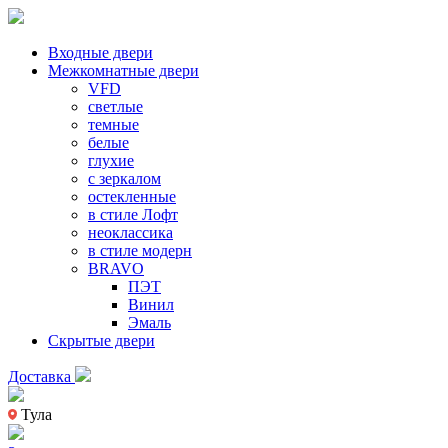
Входные двери
Межкомнатные двери
VFD
светлые
темные
белые
глухие
с зеркалом
остекленные
в стиле Лофт
неоклассика
в стиле модерн
BRAVO
ПЭТ
Винил
Эмаль
Скрытые двери
Доставка
Тула