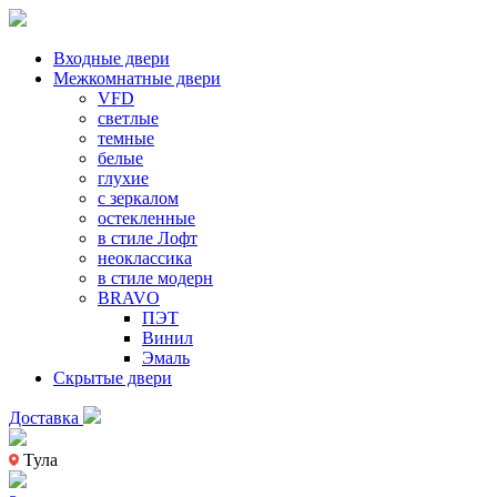
Входные двери
Межкомнатные двери
VFD
светлые
темные
белые
глухие
с зеркалом
остекленные
в стиле Лофт
неоклассика
в стиле модерн
BRAVO
ПЭТ
Винил
Эмаль
Скрытые двери
Доставка
Тула