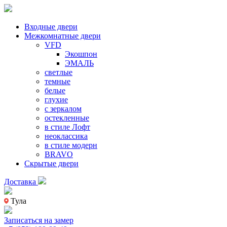
Входные двери
Межкомнатные двери
VFD
Экошпон
ЭМАЛЬ
светлые
темные
белые
глухие
с зеркалом
остекленные
в стиле Лофт
неоклассика
в стиле модерн
BRAVO
Скрытые двери
Доставка
Тула
Записаться на замер