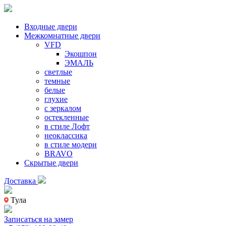
Входные двери
Межкомнатные двери
VFD
Экошпон
ЭМАЛЬ
светлые
темные
белые
глухие
с зеркалом
остекленные
в стиле Лофт
неоклассика
в стиле модерн
BRAVO
Скрытые двери
Доставка
Тула
Записаться на замер