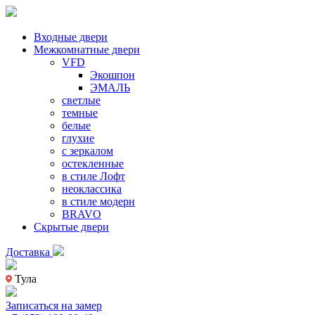
Входные двери
Межкомнатные двери
VFD
Экошпон
ЭМАЛЬ
светлые
темные
белые
глухие
с зеркалом
остекленные
в стиле Лофт
неоклассика
в стиле модерн
BRAVO
Скрытые двери
Доставка
Тула
Записаться на замер