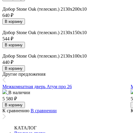
Добор Stone Oak (телескоп.) 2130х200х10
640
₽
В корзину
Добор Stone Oak (телескоп.) 2130х150х10
544
₽
В корзину
Добор Stone Oak (телескоп.) 2130х100х10
440
₽
В корзину
Другие предложения
Межкомнатная дверь Атум про 26
М
В наличии
5 580
₽
5
В корзину
К сравнению
В сравнении
КАТАЛОГ