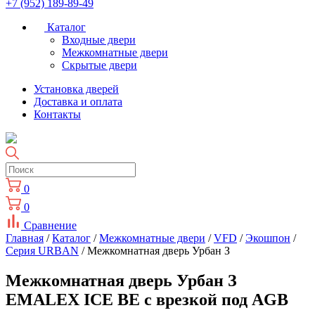
+7 (952) 189-89-49
Каталог
Входные двери
Межкомнатные двери
Скрытые двери
Установка дверей
Доставка и оплата
Контакты
0
0
Сравнение
Главная
/
Каталог
/
Межкомнатные двери
/
VFD
/
Экошпон
/
Серия URBAN
/ Межкомнатная дверь Урбан З
Межкомнатная дверь Урбан З
EMALEX ICE BE с врезкой под AGB