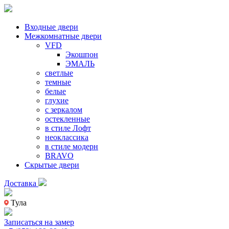
Входные двери
Межкомнатные двери
VFD
Экошпон
ЭМАЛЬ
светлые
темные
белые
глухие
с зеркалом
остекленные
в стиле Лофт
неоклассика
в стиле модерн
BRAVO
Скрытые двери
Доставка
Тула
Записаться на замер