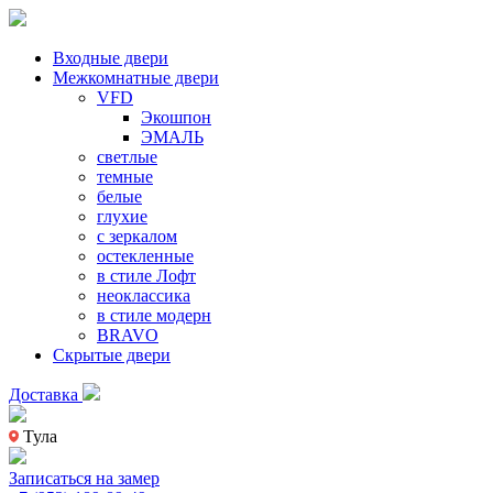
Входные двери
Межкомнатные двери
VFD
Экошпон
ЭМАЛЬ
светлые
темные
белые
глухие
с зеркалом
остекленные
в стиле Лофт
неоклассика
в стиле модерн
BRAVO
Скрытые двери
Доставка
Тула
Записаться на замер