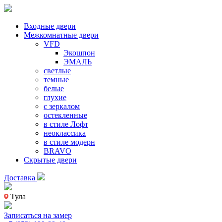
Входные двери
Межкомнатные двери
VFD
Экошпон
ЭМАЛЬ
светлые
темные
белые
глухие
с зеркалом
остекленные
в стиле Лофт
неоклассика
в стиле модерн
BRAVO
Скрытые двери
Доставка
Тула
Записаться на замер