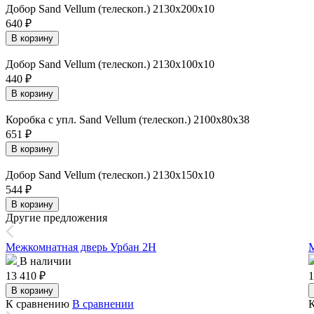
Добор Sand Vellum (телескоп.) 2130х200х10
640
₽
В корзину
Добор Sand Vellum (телескоп.) 2130х100х10
440
₽
В корзину
Коробка с упл. Sand Vellum (телескоп.) 2100х80х38
651
₽
В корзину
Добор Sand Vellum (телескоп.) 2130х150х10
544
₽
В корзину
Другие предложения
Межкомнатная дверь Урбан 2Н
М
В наличии
13 410
₽
1
В корзину
К сравнению
В сравнении