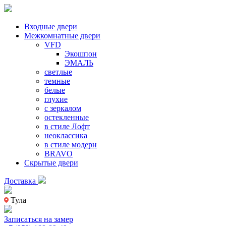
Входные двери
Межкомнатные двери
VFD
Экошпон
ЭМАЛЬ
светлые
темные
белые
глухие
с зеркалом
остекленные
в стиле Лофт
неоклассика
в стиле модерн
BRAVO
Скрытые двери
Доставка
Тула
Записаться на замер