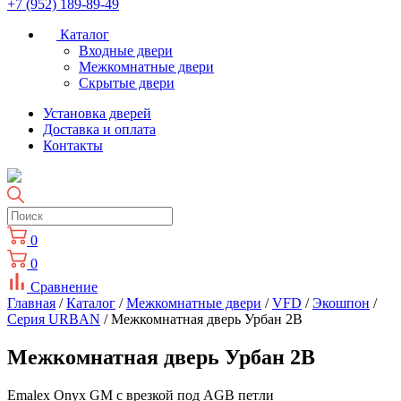
+7 (952) 189-89-49
Каталог
Входные двери
Межкомнатные двери
Скрытые двери
Установка дверей
Доставка и оплата
Контакты
0
0
Сравнение
Главная
/
Каталог
/
Межкомнатные двери
/
VFD
/
Экошпон
/
Серия URBAN
/ Межкомнатная дверь Урбан 2В
Межкомнатная дверь Урбан 2В
Emalex Onyx GM с врезкой под AGB петли