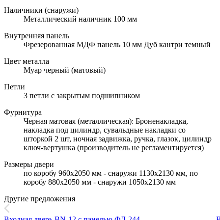
Наличники (снаружи)
Металлический наличник 100 мм
Внутренняя панель
Фрезерованная МДФ панель 10 мм Дуб кантри темный
Цвет металла
Муар черный (матовый)
Петли
3 петли с закрытым подшипником
Фурнитура
Черная матовая (металлическая): Броненакладка,
накладка под цилиндр, сувальдные накладки со
шторкой 2 шт, ночная задвижка, ручка, глазок, цилиндр
ключ-вертушка (производитель не регламентируется)
Размеры двери
по коробу 960х2050 мм - снаружи 1130х2130 мм, по
коробу 880х2050 мм - снаружи 1050х2130 мм
Другие предложения
Входная дверь BN-12 с панелью ФЛ-244
В