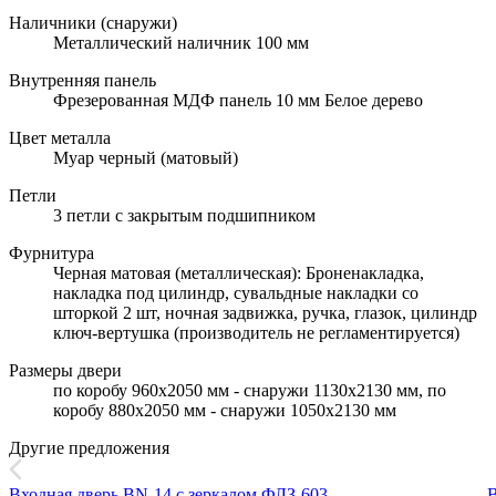
Наличники (снаружи)
Металлический наличник 100 мм
Внутренняя панель
Фрезерованная МДФ панель 10 мм Белое дерево
Цвет металла
Муар черный (матовый)
Петли
3 петли с закрытым подшипником
Фурнитура
Черная матовая (металлическая): Броненакладка,
накладка под цилиндр, сувальдные накладки со
шторкой 2 шт, ночная задвижка, ручка, глазок, цилиндр
ключ-вертушка (производитель не регламентируется)
Размеры двери
по коробу 960х2050 мм - снаружи 1130х2130 мм, по
коробу 880х2050 мм - снаружи 1050х2130 мм
Другие предложения
Входная дверь BN-14 с зеркалом ФЛЗ-603
В