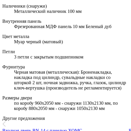
Наличники (снаружи)
Металлический наличник 100 мм
Внутренняя панель
Фрезерованная МДФ панель 10 мм Беленый дуб
Цвет металла
Муар черный (матовый)
Петли
3 петли с закрытым подшипником
Фурнитура
Черная матовая (металлическая): Броненакладка,
накладка под цилиндр, сувальдные накладки со
шторкой 2 шт, ночная задвижка, ручка, глазок, цилиндр
ключ-вертушка (производитель не регламентируется)
Размеры двери
по коробу 960х2050 мм - снаружи 1130х2130 мм, по
коробу 880х2050 мм - снаружи 1050х2130 мм
Другие предложения
Входная дверь BN-14 с панелью ХОМС
В