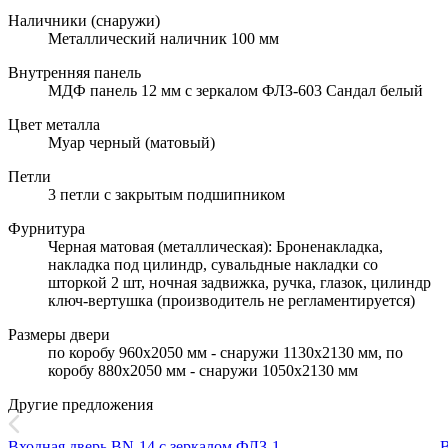
Наличники (снаружи)
Металлический наличник 100 мм
Внутренняя панель
МДФ панель 12 мм с зеркалом ФЛЗ-603 Сандал белый
Цвет металла
Муар черный (матовый)
Петли
3 петли с закрытым подшипником
Фурнитура
Черная матовая (металлическая): Броненакладка,
накладка под цилиндр, сувальдные накладки со
шторкой 2 шт, ночная задвижка, ручка, глазок, цилиндр
ключ-вертушка (производитель не регламентируется)
Размеры двери
по коробу 960х2050 мм - снаружи 1130х2130 мм, по
коробу 880х2050 мм - снаружи 1050х2130 мм
Другие предложения
Входная дверь BN-14 с зеркалом ФЛЗ-1
В