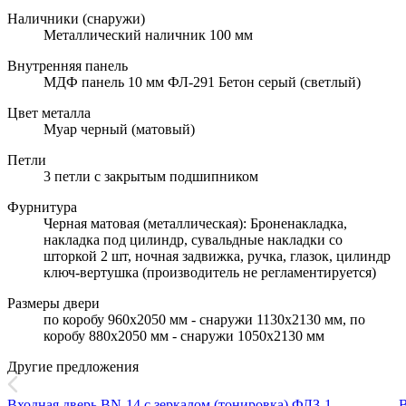
Наличники (снаружи)
Металлический наличник 100 мм
Внутренняя панель
МДФ панель 10 мм ФЛ-291 Бетон серый (светлый)
Цвет металла
Муар черный (матовый)
Петли
3 петли с закрытым подшипником
Фурнитура
Черная матовая (металлическая): Броненакладка,
накладка под цилиндр, сувальдные накладки со
шторкой 2 шт, ночная задвижка, ручка, глазок, цилиндр
ключ-вертушка (производитель не регламентируется)
Размеры двери
по коробу 960х2050 мм - снаружи 1130х2130 мм, по
коробу 880х2050 мм - снаружи 1050х2130 мм
Другие предложения
Входная дверь BN-14 с зеркалом (тонировка) ФЛЗ-1
В