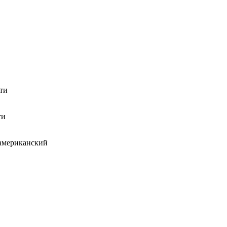
ти
ти
 американский