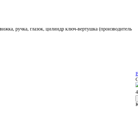
движка, ручка, глазок, цилиндр ключ-вертушка (производитель
В
4