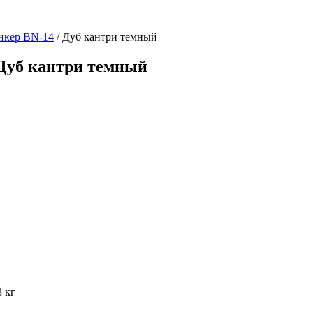
нкер BN-14
/ Дуб кантри темный
Дуб кантри темный
3 кг