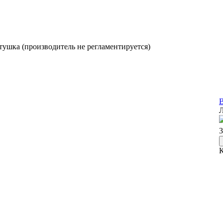
ртушка (производитель не регламентируется)
В
Л
3