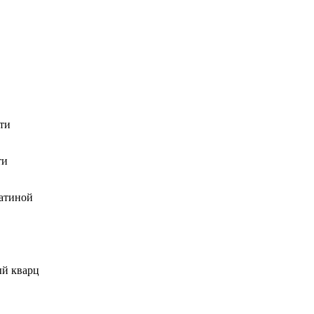
ти
ти
атиной
ый кварц