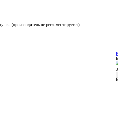
ртушка (производитель не регламентируется)
В
Б
3