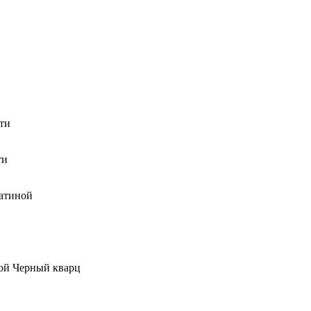
ти
ти
атиной
кой Черный кварц