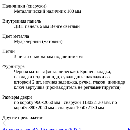
Наличники (снаружи)
Металлический наличник 100 мм
Внутренняя панель
ДВП панель 6 мм Венге светлый
Цвет металла
Муар черный (матовый)
Петли
3 петли с закрытым подшипником
Фурнитура
Черная матовая (металлическая): Броненакладка,
накладка под цилиндр, сувальдные накладки со
шторкой 2 шт, ночная задвижка, ручка, глазок, цилиндр
ключ-вертушка (производитель не регламентируется)
Размеры двери
по коробу 960х2050 мм - снаружи 1130х2130 мм, по
коробу 880х2050 мм - снаружи 1050х2130 мм
Другие предложения
Входная дверь BN-15 с зеркалом ФЛЗ-1
В