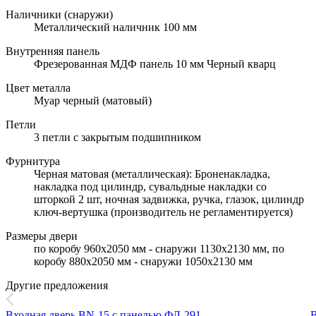
Наличники (снаружи)
Металлический наличник 100 мм
Внутренняя панель
Фрезерованная МДФ панель 10 мм Черный кварц
Цвет металла
Муар черный (матовый)
Петли
3 петли с закрытым подшипником
Фурнитура
Черная матовая (металлическая): Броненакладка,
накладка под цилиндр, сувальдные накладки со
шторкой 2 шт, ночная задвижка, ручка, глазок, цилиндр
ключ-вертушка (производитель не регламентируется)
Размеры двери
по коробу 960х2050 мм - снаружи 1130х2130 мм, по
коробу 880х2050 мм - снаружи 1050х2130 мм
Другие предложения
Входная дверь BN-15 с панелью ФЛ-291
В