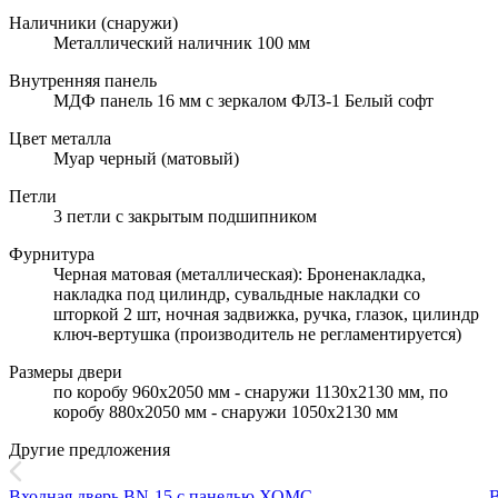
Наличники (снаружи)
Металлический наличник 100 мм
Внутренняя панель
МДФ панель 16 мм с зеркалом ФЛЗ-1 Белый софт
Цвет металла
Муар черный (матовый)
Петли
3 петли с закрытым подшипником
Фурнитура
Черная матовая (металлическая): Броненакладка,
накладка под цилиндр, сувальдные накладки со
шторкой 2 шт, ночная задвижка, ручка, глазок, цилиндр
ключ-вертушка (производитель не регламентируется)
Размеры двери
по коробу 960х2050 мм - снаружи 1130х2130 мм, по
коробу 880х2050 мм - снаружи 1050х2130 мм
Другие предложения
Входная дверь BN-15 с панелью ХОМС
В