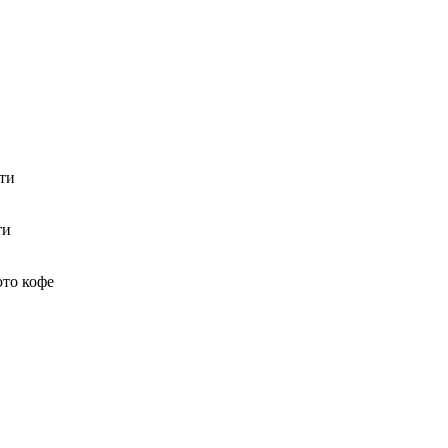
ти
ти
юто кофе