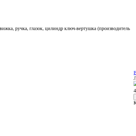
движка, ручка, глазок, цилиндр ключ-вертушка (производитель
В
Л
4