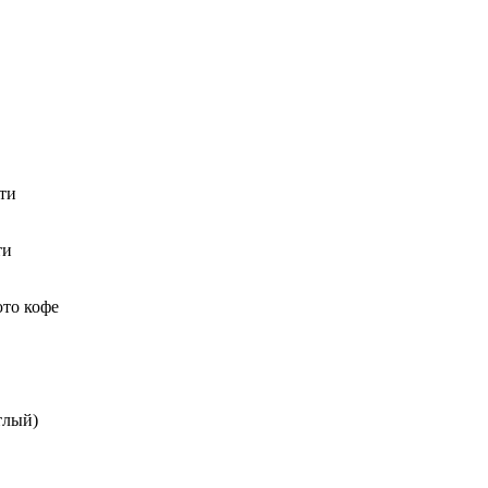
ти
ти
юто кофе
тлый)