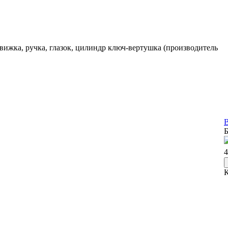
движка, ручка, глазок, цилиндр ключ-вертушка (производитель
В
Б
4