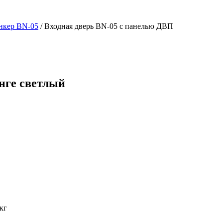
нкер BN-05
/ Входная дверь BN-05 с панелью ДВП
нге светлый
кг