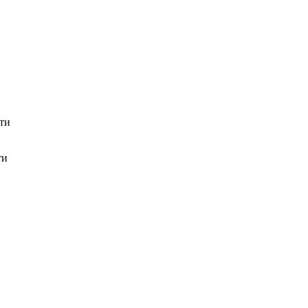
ти
ти